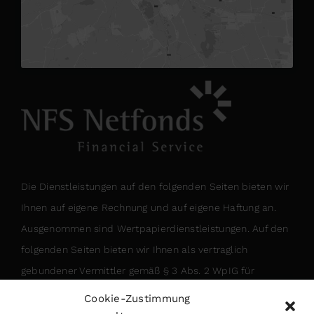
Die Dienstleistungen auf den folgenden Seiten bieten wir
Ihnen auf eigene Rechnung und auf eigene Haftung an.
Ausgenommen sind Wertpapierdienstleistungen.
Auf den
folgenden Seiten bieten wir Ihnen als vertraglich
gebundener Vermittler gemäß § 3 Abs. 2 WpIG für
Rechnung und unter der Haftung der NFS Netfonds
Cookie-Zustimmung
Financial Service GmbH, Heidenkampsweg 73, 20097